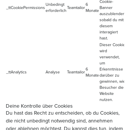
Cookie-
Unbedingt
6
_ttCookiePermissions
Teamtailor
Banner
erforderlich
Monate
auszublenden,
sobald du mit
diesem
interagiert
hast.
Dieser Cookie
wird
verwendet,
um
6
Erkenntnisse
_ttAnalytics
Analyse
Teamtailor
Monate
darüber zu
gewinnen, wie
Besucher die
Website
nutzen.
Deine Kontrolle über Cookies
Du hast das Recht zu entscheiden, ob du Cookies,
die nicht unbedingt notwendig sind, annehmen
oder ablehnen möchtest. Du kannst dies tun, indem